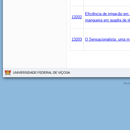
Eficiência de irrigação e
13202
mangueira em quadra de tê
13203
O Sensacionalista: uma m
UNIVERSIDADE FEDERAL DE VIÇOSA
Gera