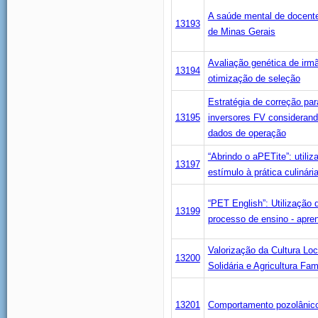
A saúde mental de docente
13193
de Minas Gerais
Avaliação genética de ir
13194
otimização de seleção
Estratégia de correção pa
13195
inversores FV considerand
dados de operação
“Abrindo o aPETite”: utili
13197
estímulo à prática culinári
“PET English”: Utilização 
13199
processo de ensino - apre
Valorização da Cultura Lo
13200
Solidária e Agricultura Fam
13201
Comportamento pozolânico 