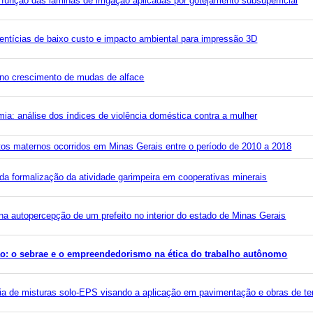
unção das lâminas de irrigação aplicadas por gotejamento subsuperficial
entícias de baixo custo e impacto ambiental para impressão 3D
 no crescimento de mudas de alface
a: análise dos índices de violência doméstica contra a mulher
itos maternos ocorridos em Minas Gerais entre o período de 2010 a 2018
 da formalização da atividade garimpeira em cooperativas minerais
a autopercepção de um prefeito no interior do estado de Minas Gerais
: o sebrae e o empreendedorismo na ética do trabalho autônomo
ia de misturas solo-EPS visando a aplicação em pavimentação e obras de te