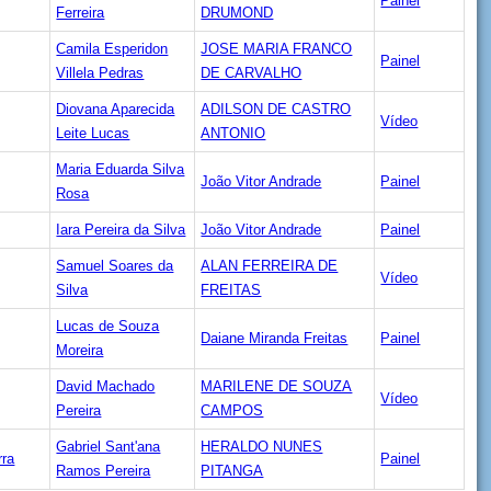
Painel
Ferreira
DRUMOND
Camila Esperidon
JOSE MARIA FRANCO
Painel
Villela Pedras
DE CARVALHO
Diovana Aparecida
ADILSON DE CASTRO
Vídeo
Leite Lucas
ANTONIO
Maria Eduarda Silva
João Vitor Andrade
Painel
Rosa
Iara Pereira da Silva
João Vitor Andrade
Painel
Samuel Soares da
ALAN FERREIRA DE
Vídeo
Silva
FREITAS
Lucas de Souza
Daiane Miranda Freitas
Painel
Moreira
David Machado
MARILENE DE SOUZA
Vídeo
Pereira
CAMPOS
Gabriel Sant'ana
HERALDO NUNES
rra
Painel
Ramos Pereira
PITANGA