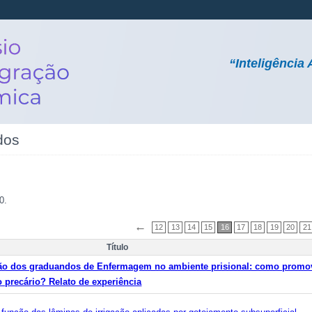
“Inteligência 
dos
0.
←
12
13
14
15
16
17
18
19
20
21
Título
ção dos graduandos de Enfermagem no ambiente prisional: como promo
precário? Relato de experiência