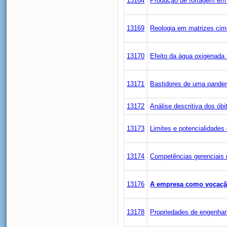
13164
Produção de forragem em f
13169
Reologia em matrizes cim
13170
Efeito da água oxigenada
13171
Bastidores de uma pandemi
13172
Análise descritiva dos ób
13173
Limites e potencialidades
13174
Competências gerenciais n
13176
A empresa como vocação
13178
Propriedades de engenhar