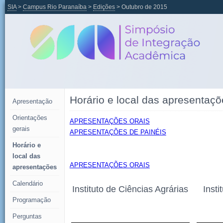
SIA
>
Campus Rio Paranaíba
>
Edições
> Outubro de 2015
Horário e local das apresentaçõ
Apresentação
Orientações
APRESENTAÇÕES ORAIS
gerais
APRESENTAÇÕES DE PAINÉIS
Horário e
local das
APRESENTAÇÕES ORAIS
apresentações
Calendário
Instituto de Ciências Agrárias
Inst
Programação
e Tecnológi
Perguntas