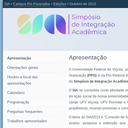
SIA
>
Campus Rio Paranaíba
>
Edições
> Outubro de 2015
Apresentação
Apresentação
Orientações gerais
A Universidade Federal de Viçosa, p
Graduação
(PPG)
, e da Pró-Reitoria
Horário e local das
do
Simpósio de Integração Acadêmic
apresentações
O
SIA
se consolida como atividade mu
Calendário
da ação social da nossa universidad
Programação
campi UFV Viçosa, UFV Florestal e U
acadêmicas, visando promover e conso
Perguntas frequentes
O tema do SIA/2015 é “Conexão de Sa
Trabalhos apresentados
ensino, pesquisa e extensão que 