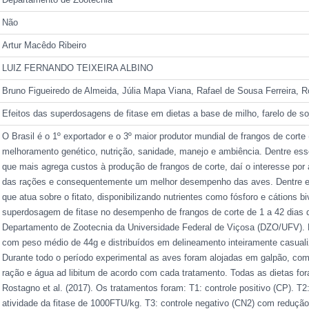
Não
Artur Macêdo Ribeiro
LUIZ FERNANDO TEIXEIRA ALBINO
Bruno Figueiredo de Almeida, Júlia Mapa Viana, Rafael de Sousa Ferreira, 
Efeitos das superdosagens de fitase em dietas a base de milho, farelo de s
O Brasil é o 1º exportador e o 3º maior produtor mundial de frangos de cort
melhoramento genético, nutrição, sanidade, manejo e ambiência. Dentre esse
que mais agrega custos à produção de frangos de corte, daí o interesse por
das rações e consequentemente um melhor desempenho das aves. Dentre es
que atua sobre o fitato, disponibilizando nutrientes como fósforo e cátions b
superdosagem de fitase no desempenho de frangos de corte de 1 a 42 dias de
Departamento de Zootecnia da Universidade Federal de Viçosa (DZO/UFV). 
com peso médio de 44g e distribuídos em delineamento inteiramente casual
Durante todo o período experimental as aves foram alojadas em galpão, co
ração e água ad libitum de acordo com cada tratamento. Todas as dietas for
Rostagno et al. (2017). Os tratamentos foram: T1: controle positivo (CP). T
atividade da fitase de 1000FTU/kg. T3: controle negativo (CN2) com redução