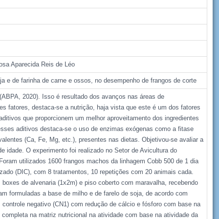
Rosa Aparecida Reis de Léo
oja e de farinha de carne e ossos, no desempenho de frangos de corte
e (ABPA, 2020). Isso é resultado dos avanços nas áreas de
s fatores, destaca-se a nutrição, haja vista que este é um dos fatores
 aditivos que proporcionem um melhor aproveitamento dos ingredientes
ses aditivos destaca-se o uso de enzimas exógenas como a fitase
ivalentes (Ca, Fe, Mg, etc.), presentes nas dietas. Objetivou-se avaliar a
 idade. O experimento foi realizado no Setor de Avicultura do
Foram utilizados 1600 frangos machos da linhagem Cobb 500 de 1 dia
izado (DIC), com 8 tratamentos, 10 repetições com 20 animais cada.
m boxes de alvenaria (1x2m) e piso coberto com maravalha, recebendo
am formuladas a base de milho e de farelo de soja, de acordo com
2: controle negativo (CN1) com redução de cálcio e fósforo com base na
 completa na matriz nutricional na atividade com base na atividade da