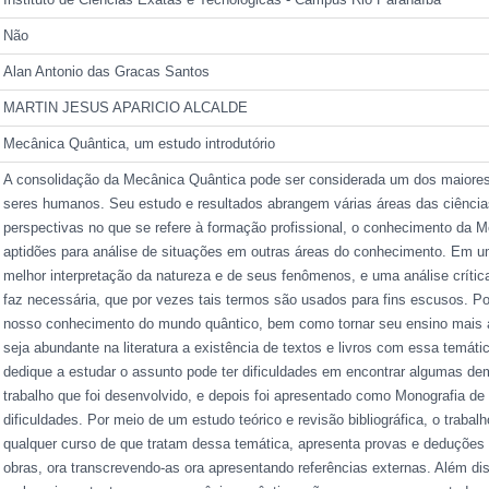
Não
Alan Antonio das Gracas Santos
MARTIN JESUS APARICIO ALCALDE
Mecânica Quântica, um estudo introdutório
A consolidação da Mecânica Quântica pode ser considerada um dos maiores 
seres humanos. Seu estudo e resultados abrangem várias áreas das ciência
perspectivas no que se refere à formação profissional, o conhecimento da M
aptidões para análise de situações em outras áreas do conhecimento. Em u
melhor interpretação da natureza e de seus fenômenos, e uma análise críti
faz necessária, que por vezes tais termos são usados para fins escusos. Po
nosso conhecimento do mundo quântico, bem como tornar seu ensino mais 
seja abundante na literatura a existência de textos e livros com essa temát
dedique a estudar o assunto pode ter dificuldades em encontrar algumas d
trabalho que foi desenvolvido, e depois foi apresentado como Monografia 
dificuldades. Por meio de um estudo teórico e revisão bibliográfica, o trabal
qualquer curso de que tratam dessa temática, apresenta provas e deduções
obras, ora transcrevendo-as ora apresentando referências externas. Além dis