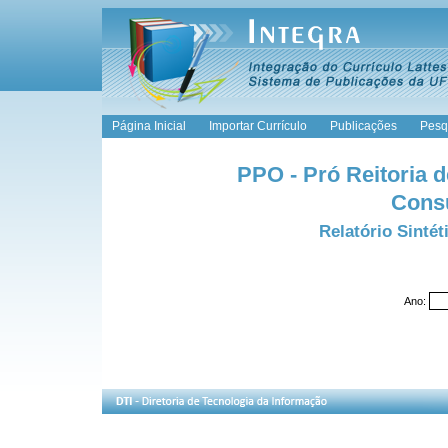
Página Inicial
Importar Currículo
Publicações
Pesq
PPO - Pró Reitoria 
Consu
Relatório Sinté
Ano: